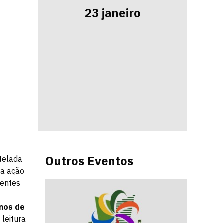
23 janeiro
Outros Eventos
telada
ma ação
rentes
nos de
 leitura