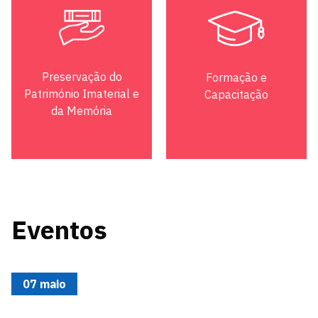
Preservação do
Formação e
Património Imaterial e
Capacitação
da Memória
Eventos
07 maio