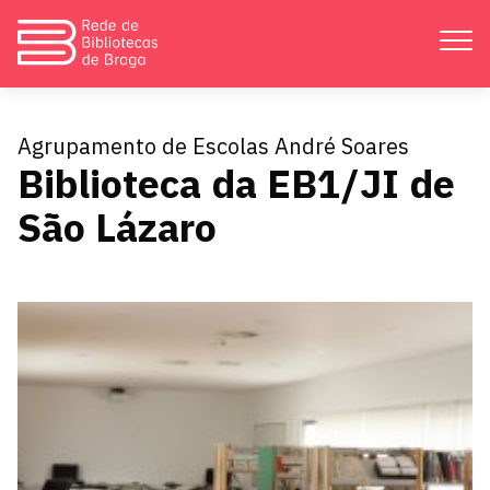
Apresentação
Agrupamento de Escolas André Soares
Biblioteca da EB1/JI de
Atividades
São Lázaro
Bibliotecas
Divulgação
Catálogos
Contactos