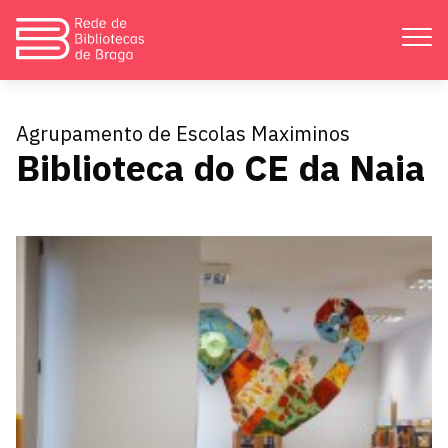
Apresentação
Agrupamento de Escolas Maximinos
Biblioteca do CE da Naia
Atividades
Bibliotecas
Divulgação
Catálogos
Contactos