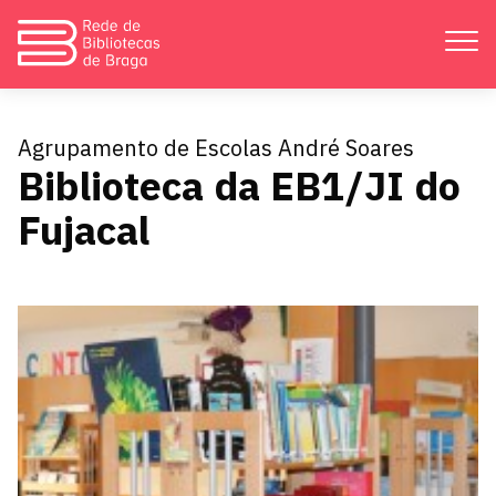
Apresentação
Agrupamento de Escolas André Soares
Biblioteca da EB1/JI do
Atividades
Fujacal
Bibliotecas
Divulgação
Catálogos
Contactos