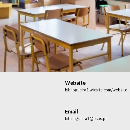
Website
bibnogueira1.wixsite.com/website
Email
bib.nogueira1@esas.pt