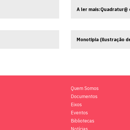
A ler mais:Quadratur@ 
Monotipia (ilustração d
Quem Somos
Documentos
Eixos
Eventos
Bibliotecas
Notícias