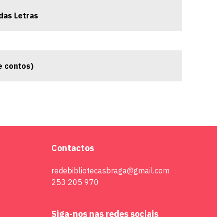
das Letras
e contos)
Contactos
redebibliotecasbraga@gmail.com
253 205 970
Siga-nos nas redes sociais