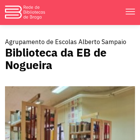
Apresentação
Agrupamento de Escolas Alberto Sampaio
Biblioteca da EB de
Atividades
Nogueira
Bibliotecas
Divulgação
Catálogos
Contactos