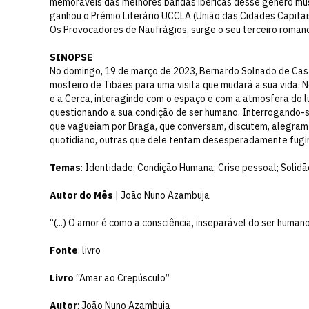
memoráveis das melhores bandas ibéricas desse género mus
ganhou o Prémio Literário UCCLA (União das Cidades Capita
Os Provocadores de Naufrágios, surge o seu terceiro romanc
SINOPSE
No domingo, 19 de março de 2023, Bernardo Solnado de Cas
mosteiro de Tibães para uma visita que mudará a sua vida. Nes
e a Cerca, interagindo com o espaço e com a atmosfera do lu
questionando a sua condição de ser humano. Interrogando-s
que vagueiam por Braga, que conversam, discutem, alegram
quotidiano, outras que dele tentam desesperadamente fugir.
Temas
: Identidade; Condição Humana; Crise pessoal; Solid
Autor do Mês
| João Nuno Azambuja
“(...) O amor é como a consciência, inseparável do ser human
Fonte
: livro
Livro
“Amar ao Crepúsculo”
Autor
: João Nuno Azambuja