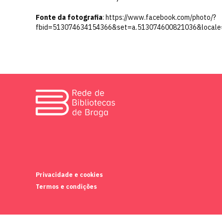
Fonte da fotografia
: https://www.facebook.com/photo/?
fbid=513074634154366&set=a.513074600821036&local
Privacidade e cookies
Termos e condições