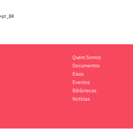
e=pt_BR
Quem Somos
Documentos
Eixos
Eventos
Bibliotecas
Notícias