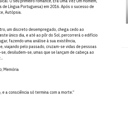
ical. O seu primeiro romance, Era Uma Vez Um Homem,
is de Língua Portuguesa) em 2016. Após o sucesso de
e, Autópsia.
tro, um discreto desempregado, chega cedo ao
te único dia, e até ao pôr do Sol, percorrerá o edifício
gar, fazendo uma análise à sua existência,
e, viajando pelo passado, cruzam-se vidas de pessoas
-se, desiludem-se, umas que se lançam de cabeça ao
..
ão; Memória
o, e a consciência só termina com a morte.”