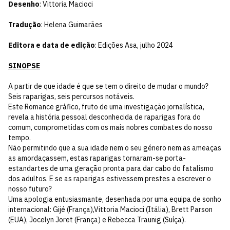
Desenho
: Vittoria Macioci
Tradução
: Helena Guimarães
Editora e data de edição
: Edições Asa, julho 2024
SINOPSE
A partir de que idade é que se tem o direito de mudar o mundo?
Seis raparigas, seis percursos notáveis.
Este Romance gráfico, fruto de uma investigação jornalística,
revela a história pessoal desconhecida de raparigas fora do
comum, comprometidas com os mais nobres combates do nosso
tempo.
Não permitindo que a sua idade nem o seu género nem as ameaças
as amordaçassem, estas raparigas tornaram-se porta-
estandartes de uma geração pronta para dar cabo do fatalismo
dos adultos. E se as raparigas estivessem prestes a escrever o
nosso futuro?
Uma apologia entusiasmante, desenhada por uma equipa de sonho
internacional: Gijé (França),Vittoria Macioci (Itália), Brett Parson
(EUA), Jocelyn Joret (França) e Rebecca Traunig (Suíça).