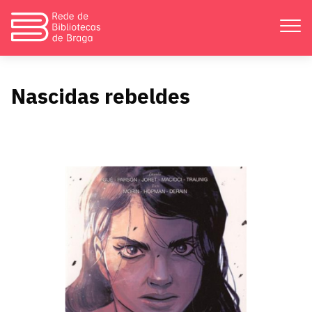
Apresentação
Nascidas rebeldes
Atividades
Bibliotecas
Divulgação
Catálogos
Contactos