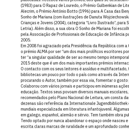
(1983) para O Rapaz de Louredo, o Prémio Gulbenkian de Lit
Alecrim, o Prémio António Botto (1996) para A Casa das Ben
Sonho de Mariana (com ilustrações de Danuta Wojciechowska
Crianças e Jovens (2004), categoria “Livro Ilustrado”, para
Letria). Além disso, a sua obra O Sonho de Mariana foi esco
pela Associação de Profissionais de Educação de Infância pa
2005.
Em 2008 foi agraciado pela Presidência da República com a
o prémio ALMA por ser “um dos mais prolíficos escritores po
ter “a singular qualidade de ser ao mesmo tempo intemporal
2015 deste que é um dos mais importantes prémios internacio
O contacto com os seus leitores é assíduo e multifacetado, 
bibliotecas um pouco por todo o país como através da Intern
procurando o Autor, também por essa via, fomentar o gosto p
Colaborou com vários jornais e participou em inúmeras ações
educação. Textos seus povoam diversos manuais escolares, m
recomendados pelo Plano Nacional de Leitura, um consta da
dezenas são referência da Internationale Jugendbibliothek
mundiais especializada em literatura infantojuvenil. Alguma
em galego, espanhol, alemão e sérvio. Tem também obra pub
Tendo optado por nunca abandonar o espaço onde nasceu e 
escrita claras marcas de ruralidade e um aprofundado conhe