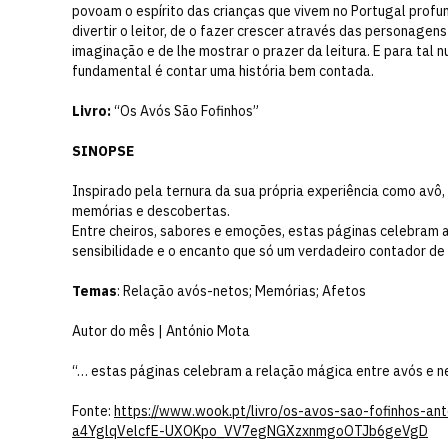
povoam o espírito das crianças que vivem no Portugal profun
divertir o leitor, de o fazer crescer através das personagen
imaginação e de lhe mostrar o prazer da leitura. E para tal 
fundamental é contar uma história bem contada.
Livro:
“Os Avós São Fofinhos”
SINOPSE
Inspirado pela ternura da sua própria experiência como avô,
memórias e descobertas.
Entre cheiros, sabores e emoções, estas páginas celebram a
sensibilidade e o encanto que só um verdadeiro contador de h
Temas
: Relação avós-netos; Memórias; Afetos
Autor do mês | António Mota
“… estas páginas celebram a relação mágica entre avós e n
Fonte:
https://www.wook.pt/livro/os-avos-sao-fofinhos-
a4YglqVelcfE-UXOKpo_VV7egNGXzxnmgoOTJb6geVgD