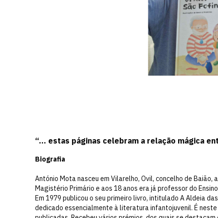
“… estas páginas celebram a relação mágica en
Biografia
António Mota nasceu em Vilarelho, Ovil, concelho de Baião, a
Magistério Primário e aos 18 anos era já professor do Ensino
Em 1979 publicou o seu primeiro livro, intitulado A Aldeia da
dedicado essencialmente à literatura infantojuvenil. É nest
publicadas. Recebeu vários prémios, dos quais se destacam