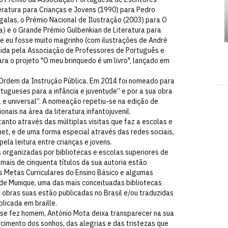
eratura para Crianças e Jovens (1990) para Pedro
galas, o Prémio Nacional de Ilustração (2003) para O
) e o Grande Prémio Gulbenkian de Literatura para
 Se eu fosse muito magrinho (com ilustrações de André
lhida pela Associação de Professores de Português e
ra o projeto "O meu brinquedo é um livro", lançado em
 Ordem da Instrução Pública. Em 2014 foi nomeado para
rtugueses para a infância e juventude” e por a sua obra
 e universal”. A nomeação repetiu-se na edição de
nais na área da literatura infantojuvenil.
tanto através das múltiplas visitas que faz a escolas e
et, e de uma forma especial através das redes sociais,
ela leitura entre crianças e jovens.
 organizadas por bibliotecas e escolas superiores de
ais de cinquenta títulos da sua autoria estão
s Metas Curriculares do Ensino Básico e algumas
 de Munique, uma das mais conceituadas bibliotecas
s obras suas estão publicadas no Brasil e/ou traduzidas
licada em braille.
se fez homem, António Mota deixa transparecer na sua
cimento dos sonhos, das alegrias e das tristezas que