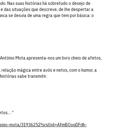
do. Nas suas histórias há sobretudo o desejo de
s e das situações que descreve, de lhe despertar a
nunca se desvia de uma regra que tem por básica: o
 António Mota apresenta-nos um livro cheio de afetos,
 relação mágica entre avós e netos, com o humor, a
istórias sabe transmitir.
etos… “
antonio-mota/31936252?srsltid=AfmBOoqDFdh-